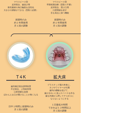
マウスピース型
マウスピース型
反対咬合、歯並び用
早期初期治療（型取り不要）
軟性素材の為口輪筋を活性化
反対咬合、受け口用
大きさの調節ができる（型取り必要）
口腔閉鎖を促す
舌を高位に保つ機能
就寝時のみ
就寝時のみ
約１年間使用
約１年間使用
月１回の調整
月１回の調整
​Ｔ4Ｋ
拡大床
プラスチック製の本体に、
歯列矯正咬合誘導装置
ネジやワイヤーが付属
不正咬合、上顎前突用
歯列の横幅を拡げて、
口腔習癖を改善
歯がきれいに並ぶスペースを作る
​ぽかんとお口が開けることが無くなる
​歯を内側から押してデコボコに
ならないようにする
１日最低８時間
日中１時間と就寝時のみ
できれば１２時間以上
月１回の調整
​月１回の調整