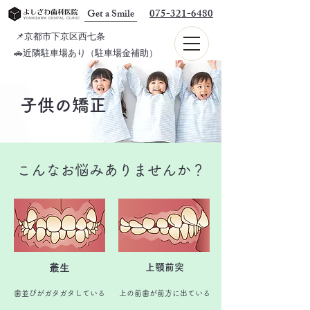
075-321-6480
Get a Smile
📌京都市下京区西七条
🚗近隣駐車場あり（駐車場金補助）
子供の矯正
こんなお悩みありませんか？
叢生
上顎前突
歯並びがガタガタしている
上の前歯が前方に出ている