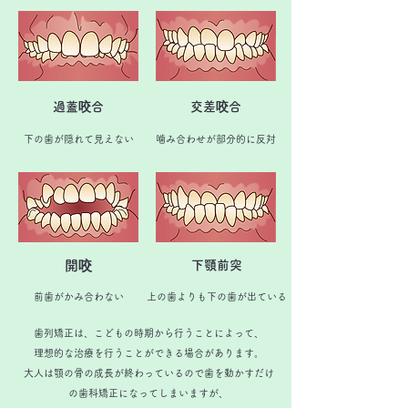
過蓋咬合
交差咬合
下の歯が隠れて見えない
噛み合わせが部分的に反対
開咬
下顎前突
前歯がかみ合わない
上の歯よりも下の歯が出ている
歯列矯正は、こどもの時期から行うことによって、
理想的な治療を行うことができる場合があります。
大人は顎の骨の成長が終わっているので歯を動かすだけ
の歯科矯正になってしまいますが、