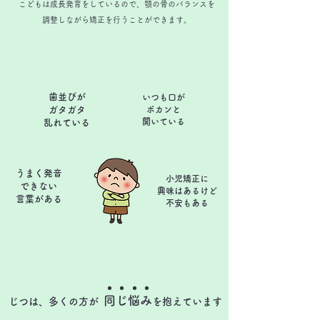
こどもは成長発育をしているので、顎の骨のバランスを
調整しながら矯正を行うことができます。
歯並びが
いつも口が
ガタガタ
ポカンと
​開いている
​乱れている
うまく発音
小児矯正に
できない
興味はあるけど
​言葉がある
​不安もある
・
・
・
・
同じ悩み
じつは、多くの方が
を抱えています