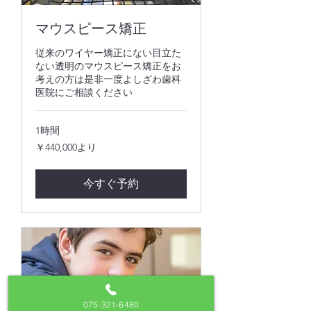
マウスピース矯正
従来のワイヤー矯正にない目立た
ない透明のマウスピース矯正をお
考えの方は是非一度よしざわ歯科
医院にご相談ください
1時間
440,000
￥440,000より
円
よ
り
今すぐ予約
075-321-6480