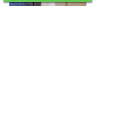
インビザラインのご相
談
1時間
今すぐ予約
075-321-6480
〒600-8881 京都市下京区西七条掛越町
27グランドール西大路1F-B
急なお痛み・長年の悩み 随時受付