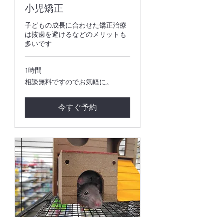
小児矯正
子どもの成長に合わせた矯正治療
は抜歯を避けるなどのメリットも
多いです
1時間
相
相談無料ですのでお気軽に。
談
無
料
今すぐ予約
で
す
の
で
お
気
軽
に。